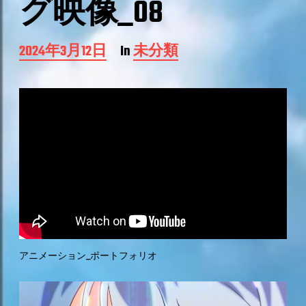
グ映像_08
P
2024年3月12日
In
未分類
o
s
t
d
a
t
e
アニメーション_ポートフォリオ